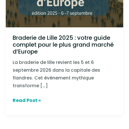
complet
pour
le
plus
Braderie de Lille 2025 : votre guide
grand
complet pour le plus grand marché
marché
d’Europe
d’Europe
La braderie de lille revient les 5 et 6
septembre 2026 dans la capitale des
flandres. Cet événement mythique
transforme […]
Read Post »