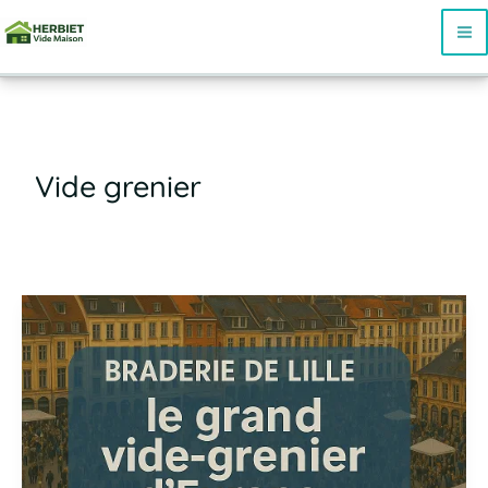
Aller
au
contenu
Vide grenier
Braderie
de
Lille
2025
:
votre
guide